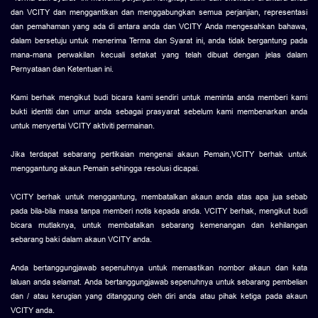
dan VCITY dan menggantikan dan menggabungkan semua perjanjian, representasi
dan pemahaman yang ada di antara anda dan VCITY Anda mengesahkan bahawa,
dalam bersetuju untuk menerima Terma dan Syarat ini, anda tidak bergantung pada
mana-mana perwakilan kecuali setakat yang telah dibuat dengan jelas dalam
Pernyataan dan Ketentuan ini.
Kami berhak mengikut budi bicara kami sendiri untuk meminta anda memberi kami
bukti identiti dan umur anda sebagai prasyarat sebelum kami membenarkan anda
untuk menyertai VCITY aktiviti permainan.
Jika terdapat sebarang pertikaian mengenai akaun Pemain,VCITY berhak untuk
menggantung akaun Pemain sehingga resolusi dicapai.
VCITY berhak untuk menggantung, membatalkan akaun anda atas apa jua sebab
pada bila-bila masa tanpa memberi notis kepada anda. VCITY berhak, mengikut budi
bicara mutlaknya, untuk membatalkan sebarang kemenangan dan kehilangan
sebarang baki dalam akaun VCITY anda.
Anda bertanggungjawab sepenuhnya untuk memastikan nombor akaun dan kata
laluan anda selamat. Anda bertanggungjawab sepenuhnya untuk sebarang pembelian
dan / atau kerugian yang ditanggung oleh diri anda atau pihak ketiga pada akaun
VCITY anda.