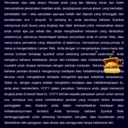
Permainan atau data akaun Pemain anda yang lain dilarang keras dan boleh
menyebabkan penamatan keahlian anda, penghapusan semua akaun yang berkaitan,
pembatalan dan / atau penyitaan apa-apa hadiah dan deposit yang tertunggak dan
pendakwaan sivil / jenayah. Di samping itu, anda bersetuju bahawa Syarikat
mempunyai budi bicara yang lengkap dan tidak terkawal untuk menamatkan akaun
anda untuk apa jua sebab dan, tanpa mengehadkan keluasan yang disebutkan
sebelumnya, sekiranya berpendapat bahawa penyertaan anda di Laman Web, atau
mana-mana permainan yang ditawarkan di dalamnya, merosakkan prinsip-prinsip di
mana ia mengendalikan Laman Web. Anda dengan ini mengetepikan mana-mana dan
×
semua tuntutan terhadap Syarikat untuk sebarang penamatan sedemikian. Anda
mengakui bahawa kebebasan penuh dari kesilapan atau ketidaklengkapan adalah
mustahil untuk dicapai berkenaan dengan perisian komputer. Sekiranya anda sedar
bahawa perisian tersebut mengandungi kesilapan atau ketidaklengkapan yang anda
lakukan untuk mengelakkan daripada mengambil apa-apa kelebihan daripadanya.
Selain itu, dengan segera setelah mengetahui kesilapan atau ketidaklengkapan itu,
anda akan memberitahu VCITY dalam penulisan. Sekiranya anda gagal memenuhi
akujanji anda di bawah fasal ini, VCITY berhak kepada pampasan penuh untuk semua
kos, termasuk kos untuk membetulkan perisian yang mungkin timbul daripada
peninggalan atau tindakan anda dalam memanfaatkan kesilapan atau
ketidaksempurnaan tersebut. Anda bersetuju bahawa Syarikat tidak
bertanggungjawab untuk sebarang kerosakan, kerugian, atau kecederaan yang
disebabkan oleh gangguan, atau akses atau penggunaan tanpa kebenaran lain.